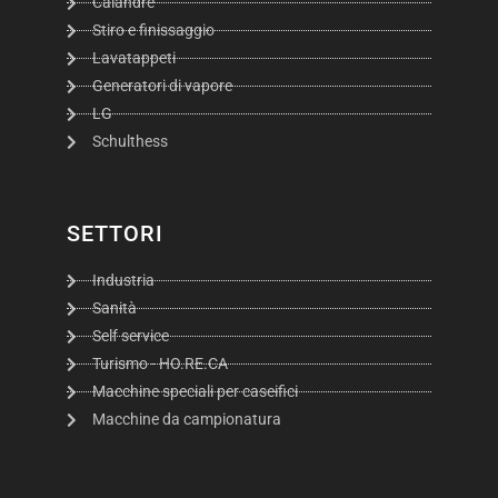
Calandre
Stiro e finissaggio
Lavatappeti
Generatori di vapore
LG
Schulthess
SETTORI
Industria
Sanità
Self service
Turismo - HO.RE.CA
Macchine speciali per caseifici
Macchine da campionatura